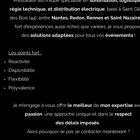
Prestataire technique spécialisé en
sonorisation,
logistiqu
régie technique, et distribution électrique
, basé à Saint Gi
des Bois (44),
entre
Nantes, Redon, Rennes et Saint Nazair
fort d'expériences aussi riches que variées,
je vous propos
des
solutions adaptées
pour tous vos
événements
!
Les points fort :
Réactivité
Disponibilité
Flexibilité
Polyvalence
Je m’engage à vous offrir
le meilleur
de
mon expertise
av
passion
,
une approche unique et dans le
respect
des délais imposés
.
Alors pourquoi ne pas se contacter maintenant ?